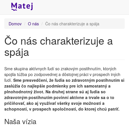
Skočiť
Domov
O nás
Čo nás charakterizuje a spája
na
hlavný
Čo nás charakterizuje a
obsah
spája
Sme skupina aktívnych ľudí so zrakovým postihnutím, ktorých
spojila túžba po zodpovednej a dôstojnej práci v prospech iných
ľudí.
Sme presvedčení, že ľudia so zdravotným postihnutím si
zaslúžia čo najlepšie podmienky pre ich samostatný a
plnohodnotný život. Na druhej strane sú aj ľudia so
zdravotným postihnutím povinní aktívne a trvale sa o to
pričiňovať, ako aj využívať všetky svoje možnosti a
schopnosti, v prospech spoločnosti, do ktorej chcú patriť.
Naša vízia