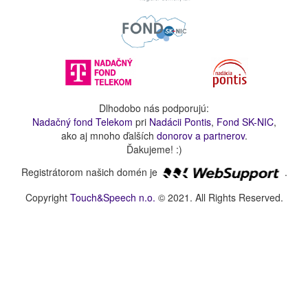
Dlhodobo nás podporujú:
Nadačný fond Telekom
pri
Nadácii Pontis
,
Fond SK-NIC
,
ako aj mnoho ďalších
donorov a partnerov
.
Ďakujeme! :)
Registrátorom našich domén je
.
Copyright
Touch&Speech n.o.
© 2021. All Rights Reserved.