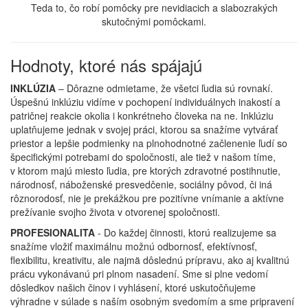
Teda to, čo robí pomôcky pre nevidiacich a slabozrakých
skutočnými pomôckami.
Hodnoty, ktoré nás spájajú
INKLÚZIA
– Dôrazne odmietame, že všetci ľudia sú rovnakí.
Úspešnú inklúziu vidíme v pochopení individuálnych inakostí a
patričnej reakcie okolia i konkrétneho človeka na ne. Inklúziu
uplatňujeme jednak v svojej práci, ktorou sa snažíme vytvárať
priestor a lepšie podmienky na plnohodnotné začlenenie ľudí so
špecifickými potrebami do spoločnosti, ale tiež v našom tíme,
v ktorom majú miesto ľudia, pre ktorých zdravotné postihnutie,
národnosť, náboženské presvedčenie, sociálny pôvod, či iná
rôznorodosť, nie je prekážkou pre pozitívne vnímanie a aktívne
prežívanie svojho života v otvorenej spoločnosti.
PROFESIONALITA
- Do každej činnosti, ktorú realizujeme sa
snažíme vložiť maximálnu možnú odbornosť, efektívnosť,
flexibilitu, kreativitu, ale najmä dôslednú prípravu, ako aj kvalitnú
prácu vykonávanú pri plnom nasadení. Sme si plne vedomí
dôsledkov našich činov i vyhlásení, ktoré uskutočňujeme
výhradne v súlade s naším osobným svedomím a sme pripravení