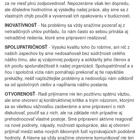
za ne niesť plnú zodpovednosť. Nepozeráme však len dopredu,
ale dôsledne hodnotíme aj výsledky našej práce, aby sme sa z
vlastných chýb poučili a vyvarovali ich opakovaniu v budúcnosti.
INOVATÍVNOSŤ
- Na problémy sa vždy snažíme pozerať aj z
netradičných uhlov pohľadu, čo nám často so sebou prináša aj
netradičné riešenia, ktoré sme pripravení realizovať.
SPOLUPATRIČNOSŤ
- Vysokú kvalitu toho čo robíme, ani nič z
našich úspechov by sme nedosahovali bez súdržnosti celého
nášho tímu, ako aj vzájomnej podpory a solidarity jeho členov a
ich pocitu spolunáležitosti k našej organizácii. Spolupatričnosť a s
ňou i spoločná vízia nám pomáhajú prekonať aj tie najväčšie
prekážky, riešiť najzložitejšie problémy a nedovoľujú nám odkloniť
sa od spoločných cieľov a napĺňania nášho poslania.
OTVORENOSŤ
- Radi prijímame nie len pozitívnu spätnú väzbu,
ale sme otvorení aj konštruktívnej kritike a iným názorom, ktorými
sa so všetkou vážnosťou zaoberáme a sme pripravení o nich
diskutovať, poučiť sa z nich, ale na základe nich prípadne aj
prehodnocovať vlastné postoje. Sme pripravení aktívne reagovať
na nové podnety, nápady, možnosti spolupráce, ako aj otvorení
prijímať medzi seba nových šikovných ľudí vyznávajúcich podobné
hodnoty. A hlavne sa vždy snažíme otvorene komunikovať nie len