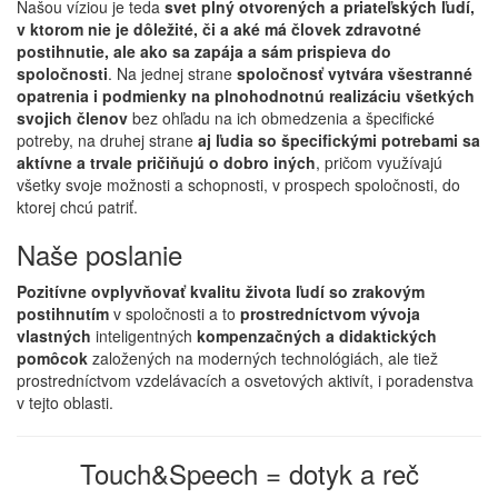
Našou víziou je teda
svet plný otvorených a priateľských ľudí,
v ktorom nie je dôležité, či a aké má človek zdravotné
postihnutie, ale ako sa zapája a sám prispieva do
spoločnosti
. Na jednej strane
spoločnosť vytvára všestranné
opatrenia i podmienky na plnohodnotnú realizáciu všetkých
svojich členov
bez ohľadu na ich obmedzenia a špecifické
potreby, na druhej strane
aj ľudia so špecifickými potrebami sa
aktívne a trvale pričiňujú o dobro iných
, pričom využívajú
všetky svoje možnosti a schopnosti, v prospech spoločnosti, do
ktorej chcú patriť.
Naše poslanie
Pozitívne ovplyvňovať kvalitu života ľudí so zrakovým
postihnutím
v spoločnosti a to
prostredníctvom vývoja
vlastných
inteligentných
kompenzačných a didaktických
pomôcok
založených na moderných technológiách, ale tiež
prostredníctvom vzdelávacích a osvetových aktivít, i poradenstva
v tejto oblasti.
Touch&Speech = dotyk a reč