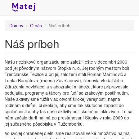
Skočiť
Domov
O nás
Náš príbeh
na
hlavný
Náš príbeh
obsah
Našu neziskovú organizáciu sme založili ešte v decembri 2006
pod jej pôvodným názvom Stopka n. o. Jej rodným mestom boli
Trenčianske Teplice a pri jej založení stáli Roman Martinovič a
Lenka Bernátová (rodená Završanová), členovia vtedajšieho
Združenia nevidiacej a slabozrakej mládeže, ktoré pripravovalo
podujatia, programy a tábory pre ľudí so zrakovým postihnutím.
Naše aktivity sme túžili viac otvoriť širokej verejnosti, najmä
rodinám s deťmi, či školám, aby sme tak skutočne zapadli do
spoločnosti a aby tak naše aktivity boli skutočne inkluzívne. To sa
nám začalo dariť najmä po presťahovaní Stopky v roku 2009 do
jej súčasného pôsobiska v Ružomberku.
Vo svojej chránenej dielni sme realizovali veľké množstvo najmä