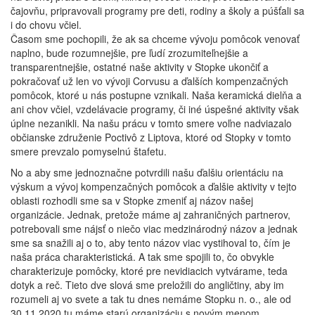
čajovňu, pripravovali programy pre deti, rodiny a školy a púšťali sa
i do chovu včiel.
Časom sme pochopili, že ak sa chceme vývoju pomôcok venovať
naplno, bude rozumnejšie, pre ľudí zrozumiteľnejšie a
transparentnejšie, ostatné naše aktivity v Stopke ukončiť a
pokračovať už len vo vývoji Corvusu a ďalších kompenzačných
pomôcok, ktoré u nás postupne vznikali. Naša keramická dielňa a
ani chov včiel, vzdelávacie programy, či iné úspešné aktivity však
úplne nezanikli. Na našu prácu v tomto smere voľne nadviazalo
občianske združenie Poctivô z Liptova, ktoré od Stopky v tomto
smere prevzalo pomyselnú štafetu.
No a aby sme jednoznačne potvrdili našu ďalšiu orientáciu na
výskum a vývoj kompenzačných pomôcok a ďalšie aktivity v tejto
oblasti rozhodli sme sa v Stopke zmeniť aj názov našej
organizácie. Jednak, pretože máme aj zahraničných partnerov,
potrebovali sme nájsť o niečo viac medzinárodný názov a jednak
sme sa snažili aj o to, aby tento názov viac vystihoval to, čím je
naša práca charakteristická. A tak sme spojili to, čo obvykle
charakterizuje pomôcky, ktoré pre nevidiacich vytvárame, teda
dotyk a reč. Tieto dve slová sme preložili do angličtiny, aby im
rozumeli aj vo svete a tak tu dnes nemáme Stopku n. o., ale od
30.11.2020 tu máme starú organizáciu s novým menom