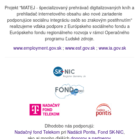
Projekt "MATEJ - špecializovaný prehrávač digitalizovaných kníh a
prehliadač internetového obsahu ako nové zariadenie
podporujúce sociálnu integráciu osôb so zrakovým postihnutím"
realizujeme vďaka podpore z Európskeho sociálneho fondu a
Európskeho fondu regionálneho rozvoja v rámci Operačného
programu Ľudské zdroje.
www.employment.gov.sk
;
www.esf.gov.sk
;
www.ia.gov.sk
Dlhodobo nás podporujú:
Nadačný fond Telekom
pri
Nadácii Pontis
,
Fond SK-NIC
,
ako aj mnoho ďalších
donorov a partnerov
.