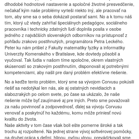
dlhodobé hodnotové nastavenie a spoločné životné presvedčenie,
nečakať kým naše problémy vyrieši niekto iný, ale pracovať na
tom, aby sme sa o seba dokázali postarať sami. No a k tomu náš
tím, ktorý už vtedy zahŕňal špeciálnych pedagógov, sociálneho
pracovníka i technicky zdatných ľudí doplnila posila v osobe
jedného z najväčších slovenských odborníkov na prístupnosť z
pohľadu zrakovo postihnutých, programátora Petra Leckého.
Peter ku nám prišiel z Fakulty matematiky fyziky a informatiky
Univerzity Komenského v Bratislave, kde dovtedy pôsobil a
vyučoval. Tak ľudia v našom tíme spoločne, okrem vlastných
skúseností so zrakovým postihnutím, disponovali aj potrebnými
kompetenciami, aby našli pre daný problém efektívne riešenie.
No a keďže tento problém, ktorý sme sa vývojom Corvusu pokúsili
riešiť sa nedotýkal len nás, ale aj ostatných nevidiacich a
slabozrakých po celom svete, po čase sa ukázalo, že naše
riešenie môže byť zaujímavé aj pre iných. Preto sme považovali
za našu povinnosť a zodpovednosť, ďalej sa vývoju Corvusu
venovať a poskytnúť ho každému, komu môže priniesť novú
kvalitu do života.
Naše aktivity v tom čase však boli ešte pomerne široké a tak
trochu aj rozpoltené. Na jednej strane vývoj softvérovej pomôcky,
na druhej práca s deťmi, hlinou, ovčou vlnou, prevádzkovali sme