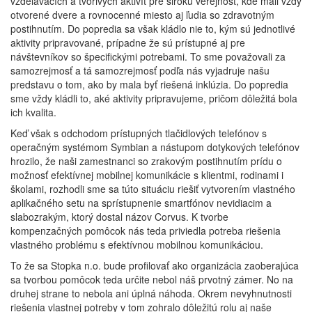
vzdelávacích a tvorivých aktivít pre širokú verejnosť, kde mali vždy
otvorené dvere a rovnocenné miesto aj ľudia so zdravotným
postihnutím. Do popredia sa však kládlo nie to, kým sú jednotlivé
aktivity pripravované, prípadne že sú prístupné aj pre
návštevníkov so špecifickými potrebami. To sme považovali za
samozrejmosť a tá samozrejmosť podľa nás vyjadruje našu
predstavu o tom, ako by mala byť riešená inklúzia. Do popredia
sme vždy kládli to, aké aktivity pripravujeme, pričom dôležitá bola
ich kvalita.
Keď však s odchodom prístupných tlačidlových telefónov s
operačným systémom Symbian a nástupom dotykových telefónov
hrozilo, že naši zamestnanci so zrakovým postihnutím prídu o
možnosť efektívnej mobilnej komunikácie s klientmi, rodinami i
školami, rozhodli sme sa túto situáciu riešiť vytvorením vlastného
aplikačného setu na sprístupnenie smartfónov nevidiacim a
slabozrakým, ktorý dostal názov Corvus. K tvorbe
kompenzačných pomôcok nás teda priviedla potreba riešenia
vlastného problému s efektívnou mobilnou komunikáciou.
To že sa Stopka n.o. bude profilovať ako organizácia zaoberajúca
sa tvorbou pomôcok teda určite nebol náš prvotný zámer. No na
druhej strane to nebola ani úplná náhoda. Okrem nevyhnutnosti
riešenia vlastnej potreby v tom zohralo dôležitú rolu aj naše