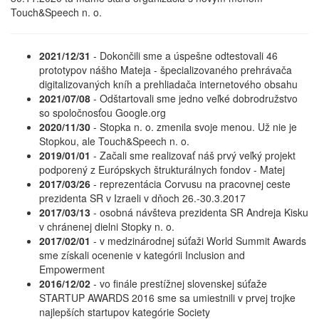
Touch&Speech n. o.
2021/12/31
-
Dokončili sme a úspešne odtestovali 46
prototypov nášho Mateja - špecializovaného prehrávača
digitalizovaných kníh a prehliadača internetového obsahu
2021/07/08
-
Odštartovali sme jedno veľké dobrodružstvo
so spoločnosťou Google.org
2020/11/30
-
Stopka n. o. zmenila svoje menou. Už nie je
Stopkou, ale Touch&Speech n. o.
2019/01/01
-
Začali sme realizovať náš prvý veľký projekt
podporený z Európskych štrukturálnych fondov - Matej
2017/03/26
-
reprezentácia Corvusu na pracovnej ceste
prezidenta SR v Izraeli v dňoch 26.-30.3.2017
2017/03/13
-
osobná návšteva prezidenta SR Andreja Kisku
v chránenej dielni Stopky n. o.
2017/02/01
-
v medzinárodnej súťaži World Summit Awards
sme získali ocenenie v kategórii Inclusion and
Empowerment
2016/12/02
-
vo finále prestížnej slovenskej súťaže
STARTUP AWARDS 2016 sme sa umiestnili v prvej trojke
najlepších startupov kategórie Society